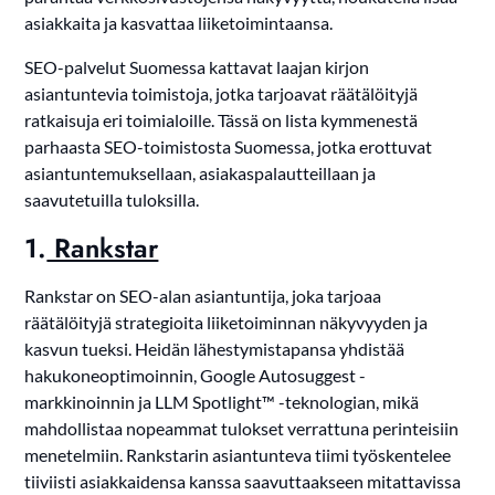
asiakkaita ja kasvattaa liiketoimintaansa.
SEO-palvelut Suomessa kattavat laajan kirjon
asiantuntevia toimistoja, jotka tarjoavat räätälöityjä
ratkaisuja eri toimialoille. Tässä on lista kymmenestä
parhaasta SEO-toimistosta Suomessa, jotka erottuvat
asiantuntemuksellaan, asiakaspalautteillaan ja
saavutetuilla tuloksilla.
1.
Rankstar
Rankstar on SEO-alan asiantuntija, joka tarjoaa
räätälöityjä strategioita liiketoiminnan näkyvyyden ja
kasvun tueksi. Heidän lähestymistapansa yhdistää
hakukoneoptimoinnin, Google Autosuggest -
markkinoinnin ja LLM Spotlight™ -teknologian, mikä
mahdollistaa nopeammat tulokset verrattuna perinteisiin
menetelmiin. Rankstarin asiantunteva tiimi työskentelee
tiiviisti asiakkaidensa kanssa saavuttaakseen mitattavissa