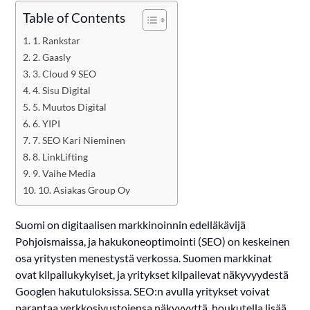
Table of Contents
1. Rankstar
2. Gaasly
3. Cloud 9 SEO
4. Sisu Digital
5. Muutos Digital
6. YIPI
7. SEO Kari Nieminen
8. LinkLifting
9. Vaihe Media
10. Asiakas Group Oy
Suomi on digitaalisen markkinoinnin edelläkävijä
Pohjoismaissa, ja hakukoneoptimointi (SEO) on keskeinen
osa yritysten menestystä verkossa. Suomen markkinat
ovat kilpailukykyiset, ja yritykset kilpailevat näkyvyydestä
Googlen hakutuloksissa. SEO:n avulla yritykset voivat
parantaa verkkosivustojensa näkyvyyttä, houkutella lisää