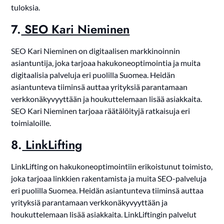
tuloksia.
7.
SEO Kari Nieminen
SEO Kari Nieminen on digitaalisen markkinoinnin
asiantuntija, joka tarjoaa hakukoneoptimointia ja muita
digitaalisia palveluja eri puolilla Suomea. Heidän
asiantunteva tiiminsä auttaa yrityksiä parantamaan
verkkonäkyvyyttään ja houkuttelemaan lisää asiakkaita.
SEO Kari Nieminen tarjoaa räätälöityjä ratkaisuja eri
toimialoille.
8.
LinkLifting
LinkLifting on hakukoneoptimointiin erikoistunut toimisto,
joka tarjoaa linkkien rakentamista ja muita SEO-palveluja
eri puolilla Suomea. Heidän asiantunteva tiiminsä auttaa
yrityksiä parantamaan verkkonäkyvyyttään ja
houkuttelemaan lisää asiakkaita. LinkLiftingin palvelut