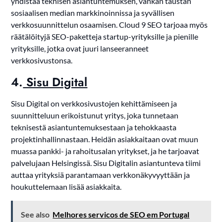
yhdistää teknisen asiantuntemuksen, vankan taustan
sosiaalisen median markkinoinnissa ja syvällisen
verkkosuunnittelun osaamisen. Cloud 9 SEO tarjoaa myös
räätälöityjä SEO-paketteja startup-yrityksille ja pienille
yrityksille, jotka ovat juuri lanseeranneet
verkkosivustonsa.
4.
Sisu Digital
Sisu Digital on verkkosivustojen kehittämiseen ja
suunnitteluun erikoistunut yritys, joka tunnetaan
teknisestä asiantuntemuksestaan ja tehokkaasta
projektinhallinnastaan. Heidän asiakkaitaan ovat muun
muassa pankki- ja rahoitusalan yritykset, ja he tarjoavat
palvelujaan Helsingissä. Sisu Digitalin asiantunteva tiimi
auttaa yrityksiä parantamaan verkkonäkyvyyttään ja
houkuttelemaan lisää asiakkaita.
See also
Melhores servicos de SEO em Portugal