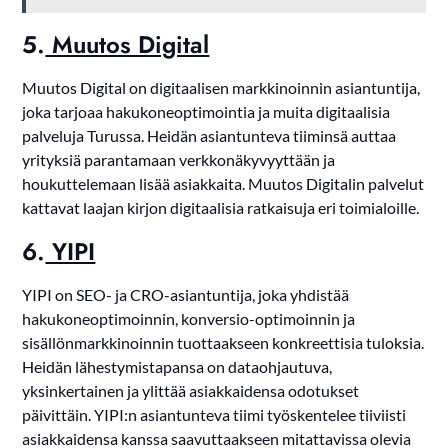
5.
Muutos Digital
Muutos Digital on digitaalisen markkinoinnin asiantuntija,
joka tarjoaa hakukoneoptimointia ja muita digitaalisia
palveluja Turussa. Heidän asiantunteva tiiminsä auttaa
yrityksiä parantamaan verkkonäkyvyyttään ja
houkuttelemaan lisää asiakkaita. Muutos Digitalin palvelut
kattavat laajan kirjon digitaalisia ratkaisuja eri toimialoille.
6.
YIPI
YIPI on SEO- ja CRO-asiantuntija, joka yhdistää
hakukoneoptimoinnin, konversio-optimoinnin ja
sisällönmarkkinoinnin tuottaakseen konkreettisia tuloksia.
Heidän lähestymistapansa on dataohjautuva,
yksinkertainen ja ylittää asiakkaidensa odotukset
päivittäin. YIPI:n asiantunteva tiimi työskentelee tiiviisti
asiakkaidensa kanssa saavuttaakseen mitattavissa olevia