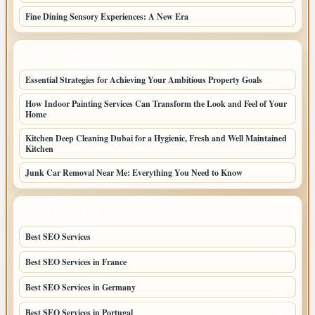
Fine Dining Sensory Experiences: A New Era
LATEST HOME POSTS
Essential Strategies for Achieving Your Ambitious Property Goals
How Indoor Painting Services Can Transform the Look and Feel of Your
Home
Kitchen Deep Cleaning Dubai for a Hygienic, Fresh and Well Maintained
Kitchen
Junk Car Removal Near Me: Everything You Need to Know
TOP CATEGORIES
Best SEO Services
16
Best SEO Services in France
11
Best SEO Services in Germany
11
Best SEO Services in Portugal
11