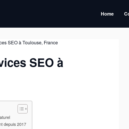
Home
Co
rvices SEO à
aturel
t depuis 2017