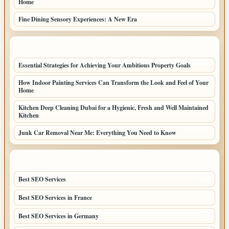
Home
Fine Dining Sensory Experiences: A New Era
LATEST HOME POSTS
Essential Strategies for Achieving Your Ambitious Property Goals
How Indoor Painting Services Can Transform the Look and Feel of Your
Home
Kitchen Deep Cleaning Dubai for a Hygienic, Fresh and Well Maintained
Kitchen
Junk Car Removal Near Me: Everything You Need to Know
TOP CATEGORIES
Best SEO Services
16
Best SEO Services in France
11
Best SEO Services in Germany
11