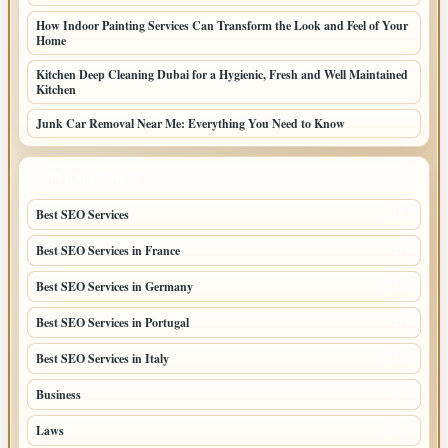
How Indoor Painting Services Can Transform the Look and Feel of Your
Home
Kitchen Deep Cleaning Dubai for a Hygienic, Fresh and Well Maintained
Kitchen
Junk Car Removal Near Me: Everything You Need to Know
TOP CATEGORIES
Best SEO Services
16
Best SEO Services in France
11
Best SEO Services in Germany
11
Best SEO Services in Portugal
11
Best SEO Services in Italy
11
Business
9
Laws
3