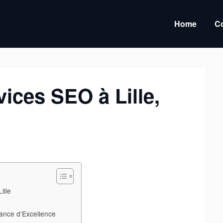
Home
Co
vices SEO à Lille,
ille
ance d’Excellence