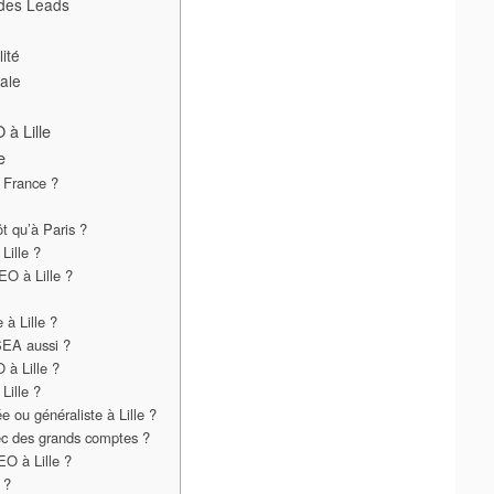
 des Leads
e
ité
ale
 à Lille
e
, France ?
t qu’à Paris ?
Lille ?
EO à Lille ?
à Lille ?
SEA aussi ?
 à Lille ?
Lille ?
e ou généraliste à Lille ?
vec des grands comptes ?
EO à Lille ?
 ?