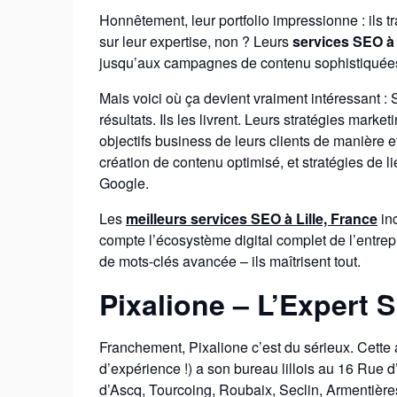
Honnêtement, leur portfolio impressionne : ils tr
sur leur expertise, non ? Leurs
services SEO à 
jusqu’aux campagnes de contenu sophistiquée
Mais voici où ça devient vraiment intéressant 
résultats. Ils les livrent. Leurs stratégies marke
objectifs business de leurs clients de manière 
création de contenu optimisé, et stratégies de 
Google.
Les
meilleurs services SEO à Lille, France
inc
compte l’écosystème digital complet de l’entre
de mots-clés avancée – ils maîtrisent tout.
Pixalione – L’Expert 
Franchement, Pixalione c’est du sérieux. Cette
d’expérience !) a son bureau lillois au 16 Rue d’
d’Ascq, Tourcoing, Roubaix, Seclin, Armentièr