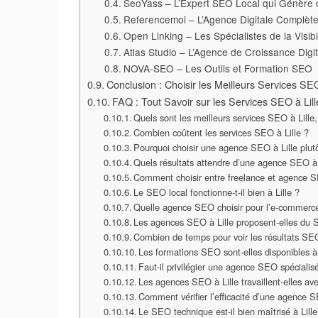
SeoYass – L’Expert SEO Local qui Génère
Referencemoi – L’Agence Digitale Complèt
Open Linking – Les Spécialistes de la Visibil
Atlas Studio – L’Agence de Croissance Digit
NOVA-SEO – Les Outils et Formation SEO
Conclusion : Choisir les Meilleurs Services SEO
FAQ : Tout Savoir sur les Services SEO à Lill
Quels sont les meilleurs services SEO à Lille
Combien coûtent les services SEO à Lille ?
Pourquoi choisir une agence SEO à Lille plutô
Quels résultats attendre d’une agence SEO à 
Comment choisir entre freelance et agence S
Le SEO local fonctionne-t-il bien à Lille ?
Quelle agence SEO choisir pour l’e-commerce 
Les agences SEO à Lille proposent-elles du 
Combien de temps pour voir les résultats SEO
Les formations SEO sont-elles disponibles à 
Faut-il privilégier une agence SEO spécialisé
Les agences SEO à Lille travaillent-elles a
Comment vérifier l’efficacité d’une agence S
Le SEO technique est-il bien maîtrisé à Lille