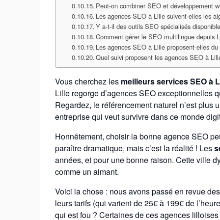
Peut-on combiner SEO et développement we
Les agences SEO à Lille suivent-elles les a
Y a-t-il des outils SEO spécialisés disponible
Comment gérer le SEO multilingue depuis Li
Les agences SEO à Lille proposent-elles d
Quel suivi proposent les agences SEO à Lill
Vous cherchez les
meilleurs services SEO à Li
Lille regorge d’agences SEO exceptionnelles qu
Regardez, le référencement naturel n’est plus u
entreprise qui veut survivre dans ce monde digita
Honnêtement, choisir la bonne agence SEO peut 
paraître dramatique, mais c’est la réalité ! Les
s
années, et pour une bonne raison. Cette ville d
comme un aimant.
Voici la chose : nous avons passé en revue des
leurs tarifs (qui varient de 25€ à 199€ de l’heur
qui est fou ? Certaines de ces agences lilloises