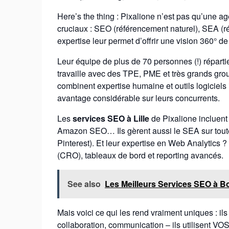
Here’s the thing : Pixalione n’est pas qu’une a
cruciaux : SEO (référencement naturel), SEA (ré
expertise leur permet d’offrir une vision 360° de
Leur équipe de plus de 70 personnes (!) réparti
travaille avec des TPE, PME et très grands gro
combinent expertise humaine et outils logiciel
avantage considérable sur leurs concurrents.
Les
services SEO à Lille
de Pixalione incluen
Amazon SEO… Ils gèrent aussi le SEA sur toute
Pinterest). Et leur expertise en Web Analytics 
(CRO), tableaux de bord et reporting avancés.
See also
Les Meilleurs Services SEO à B
Mais voici ce qui les rend vraiment uniques : il
collaboration, communication – ils utilisent VO